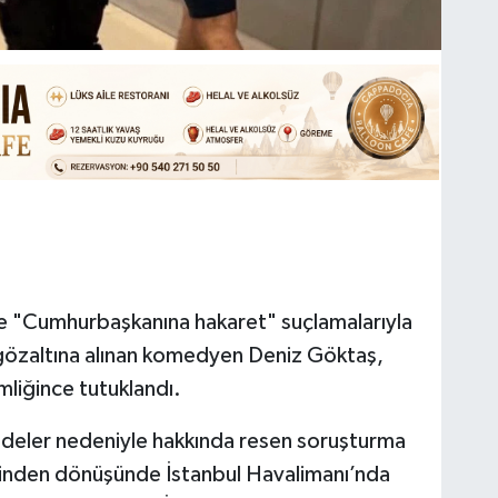
ve "Cumhurbaşkanına hakaret" suçlamalarıyla
özaltına alınan komedyen Deniz Göktaş,
mliğince tutuklandı.
fadeler nedeniyle hakkında resen soruşturma
atinden dönüşünde İstanbul Havalimanı’nda