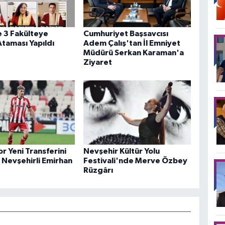
 3 Fakülteye
Cumhuriyet Başsavcısı
taması Yapıldı
Adem Çalış'tan İl Emniyet
Müdürü Serkan Karaman'a
Ziyaret
r Yeni Transferini
Nevşehir Kültür Yolu
: Nevşehirli Emirhan
Festivali'nde Merve Özbey
Rüzgârı