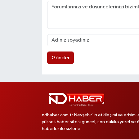
Gönder
ndhaber.com.tr Nevşehir'in etkileşimi ve erişimi 
yüksek haber sitesi güncel, son dakika yerel ve 
haberler ile sizlerle