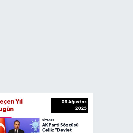
eçen Yıl
06 Ağustos
ugün
2025
SIYASET
AK Parti Sözcüsü
Çelik: "Devlet