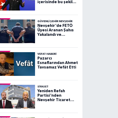
içerisinde bu şekilde
sahtecilik yapan
şebeke, çete ne
varsa devletten
söküp atacağız"
GÜVENLI ŞEHIR NEVŞEHIR
Nevşehir'de FETÖ
Üyesi Aranan Şahıs
Yakalandı ve
Tutuklandı
VEFAT HABERI
Pazarcı
Esnaflarından Ahmet
Tavsamaz Vefât Etti
SIYASET
Yeniden Refah
Partisi'nden
Nevşehir Ticaret
Borsası ve Başkan
Salaş'a Sert Tepki