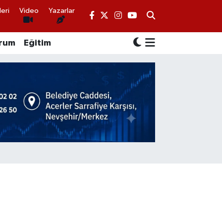
eri
Video
Yazarlar
rum
Eğitim