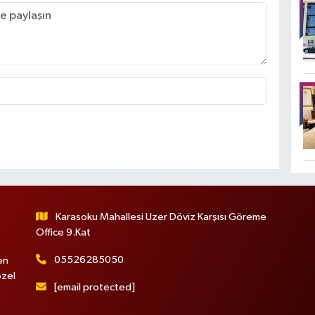
Karasoku Mahallesi Uzer Döviz Karşısı Göreme
Office 9.Kat
05526285050
en
özel
[email protected]