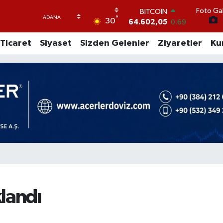
Foto Gal
DOLAR
°
30
47,5986
0.06
EURO
Ticaret
Siyaset
Sizden Gelenler
Ziyaretler
Ku
55,0700
0.1
STERLİN
64,2438
0.21
GRAM ALTIN
6513.94
0.32
BİST100
13.768
48
BITCOIN
64.602,05
0.69
landı