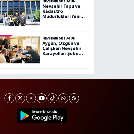
NEVŞEHIR DE BUGÜN
Nevşehir Tapu ve
Kadastro
Müdürlükleri Yeni
Hizmet Binasında
Hizmet Vermeye
Başladı
NEVŞEHIR DE BUGÜN
Aygün, Özgün ve
Çalışkan Nevşehir
Karayolları Şube
Şefliği'nde Projeleri
Değerlendirdi