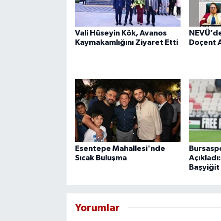
Vali Hüseyin Kök, Avanos
NEVÜ’de
Kaymakamlığını Ziyaret Etti
Doçent A
Esentepe Mahallesi'nde
Bursaspo
Sıcak Buluşma
Açıkladı
Başyiğit
Yorumlar