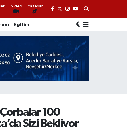
eri
Video
Yazarlar
rum
Eğitim
Çorbalar 100
a’da Sizi Bekliyor