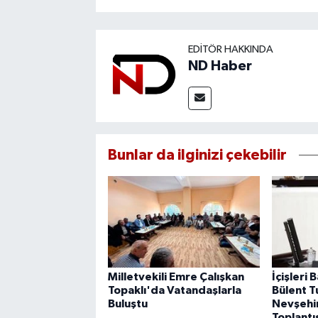
EDITÖR HAKKINDA
ND Haber
Bunlar da ilginizi çekebilir
Milletvekili Emre Çalışkan
İçişleri 
Topaklı'da Vatandaşlarla
Bülent T
Buluştu
Nevşehir
Toplantı