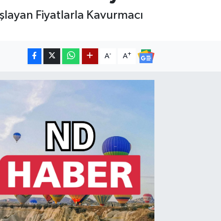
layan Fiyatlarla Kavurmacı
-
+
A
A