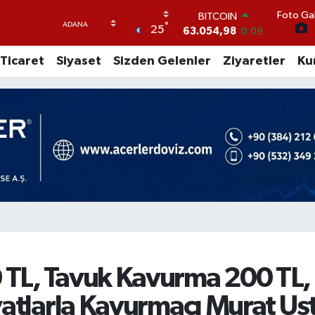
Foto Gal
DOLAR
°
25
47,5574
0.18
EURO
Ticaret
Siyaset
Sizden Gelenler
Ziyaretler
Ku
54,8602
0.06
STERLİN
64,2310
0.41
GRAM ALTIN
6175.37
0
BİST100
13.458
124
BITCOIN
63.054,98
0.09
TL, Tavuk Kavurma 200 TL, 
atlarla Kavurmacı Murat Ust