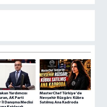
Bakan Yardımcısı
MasterChef Türkiye’de
uran, AK Parti
Nevşehir Rüzgârı: Kübra
 İl Danışma Meclisi
Satılmış Ana Kadroda
sına Katılacak