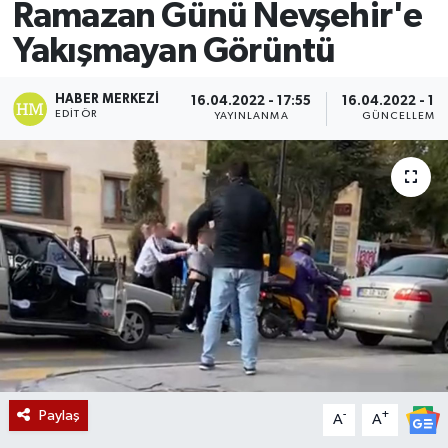
Ramazan Günü Nevşehir'e
Yakışmayan Görüntü
HABER MERKEZI
16.04.2022 - 17:55
16.04.2022 - 17
EDITÖR
YAYINLANMA
GÜNCELLEME
Paylaş
-
+
A
A