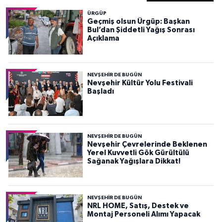
ÜRGÜP
Geçmiş olsun Ürgüp: Başkan
Bul’dan Şiddetli Yağış Sonrası
Açıklama
NEVŞEHIR DE BUGÜN
Nevşehir Kültür Yolu Festivali
Başladı
NEVŞEHIR DE BUGÜN
Nevşehir Çevrelerinde Beklenen
Yerel Kuvvetli Gök Gürültülü
Sağanak Yağışlara Dikkat!
NEVŞEHIR DE BUGÜN
NRL HOME, Satış, Destek ve
Montaj Personeli Alımı Yapacak