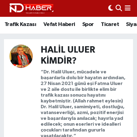
Trafik Kazası
Nöbetçi Eczaneler
Trafik Kazası
Vefat Haberi
Spor
Ticaret
Siya
Vefat Haberi
Nevşehir Hava Durumu
HALIL ULUER
Spor
Nevşehir Trafik Yoğunluk Haritası
KIMDIR?
Ticaret
Süper Lig Puan Durumu ve Fikstür
“Dr. Halil Uluer, mücadele ve
başarılarla dolu bir hayatın ardından,
27 Nisan 2021 günü eşi Fatma Uluer
Siyaset
Tüm Manşetler
ve 2 aile dostu ile birlikte elim bir
trafik kazası sonucu hayatını
kaybetmiştir. (Allah rahmet eylesin)
Ziyaretler
Son Dakika Haberleri
Dr. Halil Uluer, samimiyeti, dostluğu,
vatanseverliği, azmi, pozitif enerjisi
Kurum
Haber Arşivi
ve başarılarıyla anılacak; hayırla yad
edilecek; onun eserleri ve idealleri
çocukları tarafından gururla
Eğitim
yaşatılacaktır.“