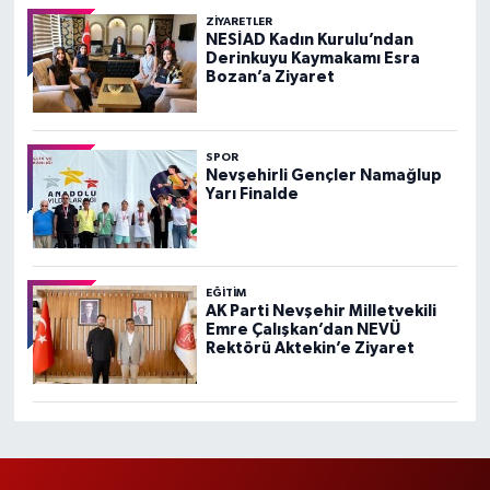
ZIYARETLER
NESİAD Kadın Kurulu’ndan
Derinkuyu Kaymakamı Esra
Bozan’a Ziyaret
SPOR
Nevşehirli Gençler Namağlup
Yarı Finalde
EĞITIM
AK Parti Nevşehir Milletvekili
Emre Çalışkan’dan NEVÜ
Rektörü Aktekin’e Ziyaret