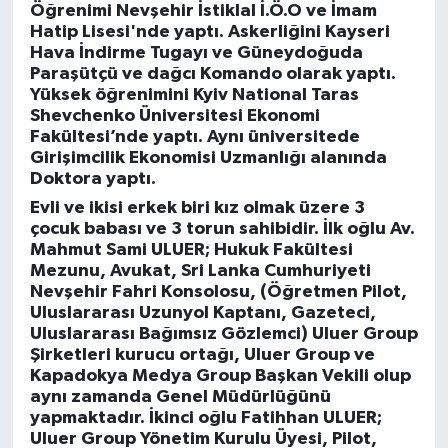
Öğrenimi Nevşehir İstiklal İ.Ö.O ve İmam
Hatip Lisesi'nde yaptı. Askerliğini Kayseri
Hava İndirme Tugayı ve Güneydoğuda
Paraşütçü ve dağcı Komando olarak yaptı.
Yüksek öğrenimini Kyiv National Taras
Shevchenko Üniversitesi Ekonomi
Fakültesi’nde yaptı. Aynı üniversitede
Girişimcilik Ekonomisi Uzmanlığı alanında
Doktora yaptı.
Evli ve ikisi erkek biri kız olmak üzere 3
çocuk babası ve 3 torun sahibidir. İlk oğlu Av.
Mahmut Sami ULUER; Hukuk Fakültesi
Mezunu, Avukat, Sri Lanka Cumhuriyeti
Nevşehir Fahri Konsolosu, (Öğretmen Pilot,
Uluslararası Uzunyol Kaptanı, Gazeteci,
Uluslararası Bağımsız Gözlemci) Uluer Group
Şirketleri kurucu ortağı, Uluer Group ve
Kapadokya Medya Group Başkan Vekili olup
aynı zamanda Genel Müdürlüğünü
yapmaktadır. İkinci oğlu Fatihhan ULUER;
Uluer Group Yönetim Kurulu Üyesi, Pilot,