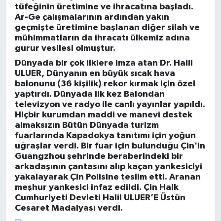
tüfeğinin üretimine ve ihracatına başladı.
Ar-Ge çalışmalarının ardından yakın
geçmişte üretimine başlanan diğer silah ve
mühimmatların da ihracatı ülkemiz adına
gurur vesilesi olmuştur.
Dünyada bir çok ilklere imza atan Dr. Halil
ULUER, Dünyanın en büyük sıcak hava
balonunu (36 kişilik) rekor kırmak için özel
yaptırdı. Dünyada ilk kez Balondan
televizyon ve radyo ile canlı yayınlar yapıldı.
Hiçbir kurumdan maddi ve manevi destek
almaksızın Bütün Dünyada turizm
fuarlarında Kapadokya tanıtımı için yoğun
uğraşlar verdi. Bir fuar için bulunduğu Çin'in
Guangzhou şehrinde beraberindeki bir
arkadaşının çantasını alıp kaçan yankesiciyi
yakalayarak Çin Polisine teslim etti. Aranan
meşhur yankesici infaz edildi. Çin Halk
Cumhuriyeti Devleti Halil ULUER’E Üstün
Cesaret Madalyası verdi.