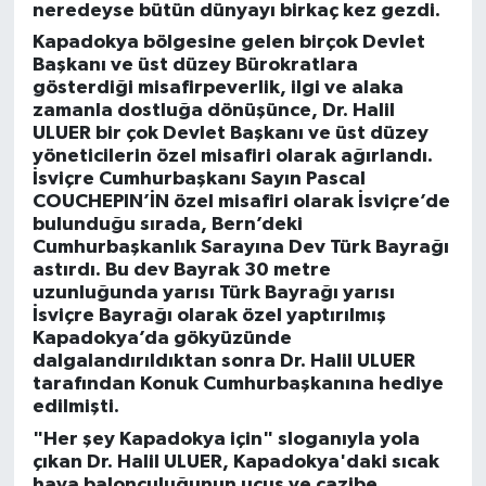
neredeyse bütün dünyayı birkaç kez gezdi.
Kapadokya bölgesine gelen birçok Devlet
Başkanı ve üst düzey Bürokratlara
gösterdiği misafirpeverlik, ilgi ve alaka
zamanla dostluğa dönüşünce, Dr. Halil
ULUER bir çok Devlet Başkanı ve üst düzey
yöneticilerin özel misafiri olarak ağırlandı.
İsviçre Cumhurbaşkanı Sayın Pascal
COUCHEPIN’İN özel misafiri olarak İsviçre’de
bulunduğu sırada, Bern’deki
Cumhurbaşkanlık Sarayına Dev Türk Bayrağı
astırdı. Bu dev Bayrak 30 metre
uzunluğunda yarısı Türk Bayrağı yarısı
İsviçre Bayrağı olarak özel yaptırılmış
Kapadokya’da gökyüzünde
dalgalandırıldıktan sonra Dr. Halil ULUER
tarafından Konuk Cumhurbaşkanına hediye
edilmişti.
"Her şey Kapadokya için" sloganıyla yola
çıkan Dr. Halil ULUER, Kapadokya'daki sıcak
hava balonculuğunun uçuş ve cazibe