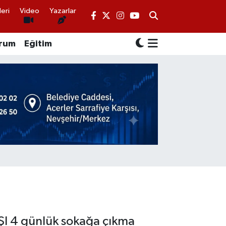
eri
Video
Yazarlar
rum
Eğitim
ŞI 4 günlük sokağa çıkma