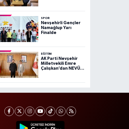
Kaymakamı Esra
Bozan’a Ziyaret
SPOR
Nevşehirli Gençler
Namağlup Yarı
Finalde
EĞITIM
AK Parti Nevşehir
Milletvekili Emre
Çalışkan’dan NEVÜ
Rektörü Aktekin’e
Ziyaret