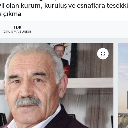
i olan kurum, kuruluş ve esnaflara teşekk
a çıkma
1 DK
OKUNMA SÜRESI