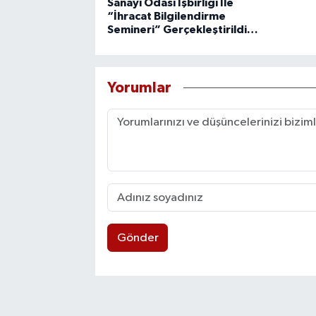
Sanayi Odası İşbirliği İle
“İhracat Bilgilendirme
Semineri” Gerçekleştirildi…
Yorumlar
Gönder