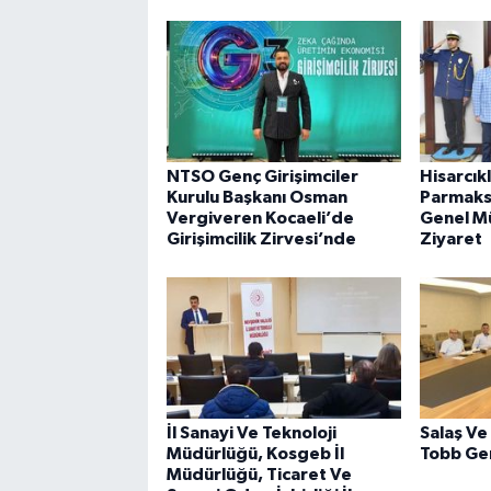
NTSO Genç Girişimciler
Hisarcık
Kurulu Başkanı Osman
Parmaks
Vergiveren Kocaeli’de
Genel Mü
Girişimcilik Zirvesi’nde
Ziyaret
İl Sanayi Ve Teknoloji
Salaş Ve
Müdürlüğü, Kosgeb İl
Tobb Gen
Müdürlüğü, Ticaret Ve