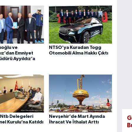
lıoğlu ve
NTSO'ya Kuradan Togg
ız’dan Emniyet
Otomobili Alma Hakkı Çıktı
dürü Ayyıldız’a
 Ntb Delegeleri
Nevşehir’de Mart Ayında
G
el Kurulu’na Katıldı
İhracat Ve İthalat Arttı
B