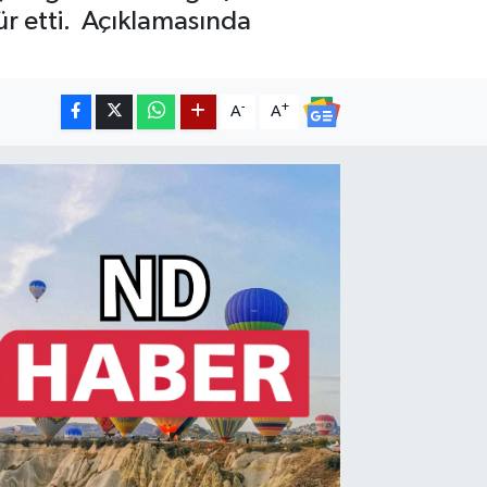
ür etti. Açıklamasında
-
+
A
A