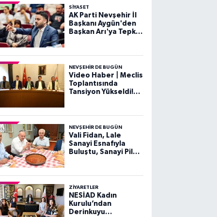
SIYASET
AK Parti Nevşehir İl
Başkanı Aygün'den
Başkan Arı'ya Tepki:
"Nezaketsiz Dili
Kabul Etmiyoruz"
NEVŞEHIR DE BUGÜN
Video Haber | Meclis
Toplantısında
Tansiyon Yükseldi!
Gergin Dakikalar
NEVŞEHIR DE BUGÜN
Vali Fidan, Lale
Sanayi Esnafıyla
Buluştu, Sanayi Pilavı
Yedi
ZIYARETLER
NESİAD Kadın
Kurulu’ndan
Derinkuyu