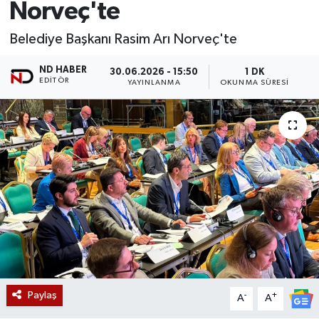
Norveç'te
Belediye Başkanı Rasim Arı Norveç'te
ND HABER
30.06.2026 - 15:50
1 DK
EDITÖR
YAYINLANMA
OKUNMA SÜRESI
Paylaş
-
+
A
A