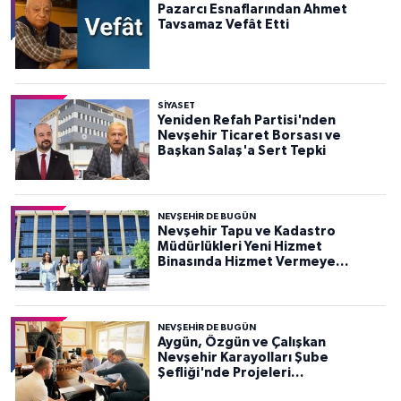
Pazarcı Esnaflarından Ahmet
Tavsamaz Vefât Etti
SIYASET
Yeniden Refah Partisi'nden
Nevşehir Ticaret Borsası ve
Başkan Salaş'a Sert Tepki
NEVŞEHIR DE BUGÜN
Nevşehir Tapu ve Kadastro
Müdürlükleri Yeni Hizmet
Binasında Hizmet Vermeye
Başladı
NEVŞEHIR DE BUGÜN
Aygün, Özgün ve Çalışkan
Nevşehir Karayolları Şube
Şefliği'nde Projeleri
Değerlendirdi