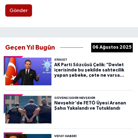
Gönder
Geçen Yıl Bugün
06 Ağustos 2025
SIYASET
AK Parti Sözcüsü Çelik: "Devlet
içerisinde bu şekilde sahtecilik
yapan şebeke, çete ne varsa
devletten söküp atacağız"
GÜVENLI ŞEHIR NEVŞEHIR
Nevşehir'de FETÖ Üyesi Aranan
Şahıs Yakalandı ve Tutuklandı
VEFAT HABERI