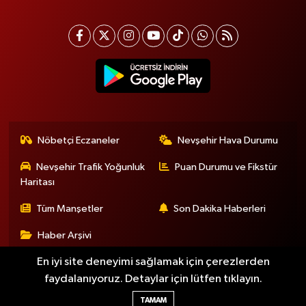
Nöbetçi Eczaneler
Nevşehir Hava Durumu
Nevşehir Trafik Yoğunluk
Puan Durumu ve Fikstür
Haritası
Tüm Manşetler
Son Dakika Haberleri
Haber Arşivi
En iyi site deneyimi sağlamak için çerezlerden
faydalanıyoruz. Detaylar için lütfen tıklayın.
Haber Yazılımı:
TE Bilişim
TAMAM