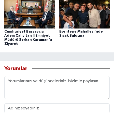
Cumhuriyet Başsavcısı
Esentepe Mahallesi'nde
Adem Çalış'tan İl Emniyet
Sıcak Buluşma
Müdürü Serkan Karaman'a
Ziyaret
Yorumlar