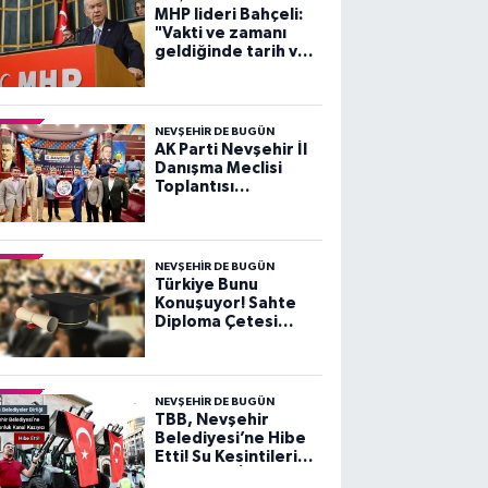
MHP lideri Bahçeli:
"Vakti ve zamanı
geldiğinde tarih ve
millet huzurunda
kimin kimden hesap
soracağını herkes
görecekti
NEVŞEHIR DE BUGÜN
AK Parti Nevşehir İl
Danışma Meclisi
Toplantısı
Gerçekleştirildi
NEVŞEHIR DE BUGÜN
Türkiye Bunu
Konuşuyor! Sahte
Diploma Çetesi
"Depremde Vefat
Eden Avukatların
Kayıtlarını Silip..."
NEVŞEHIR DE BUGÜN
TBB, Nevşehir
Belediyesi’ne Hibe
Etti! Su Kesintilerine
Müdahele İçin Su ve