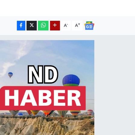
-
+
A
A