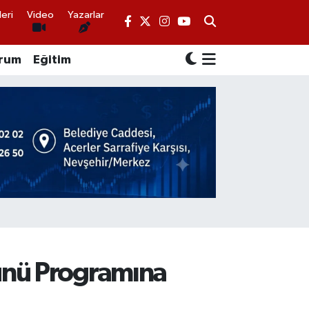
eri
Video
Yazarlar
rum
Eğitim
Günü Programına