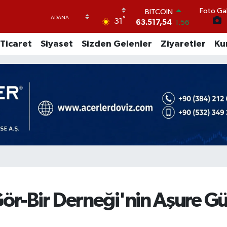
Foto Gal
DOLAR
°
31
47,5649
0.06
EURO
Ticaret
Siyaset
Sizden Gelenler
Ziyaretler
Ku
54,7757
0.05
STERLİN
63,9839
0.15
GRAM ALTIN
6211.37
0.23
BİST100
13.477
50
BITCOIN
63.517,54
1.56
Gör-Bir Derneği'nin Aşure 