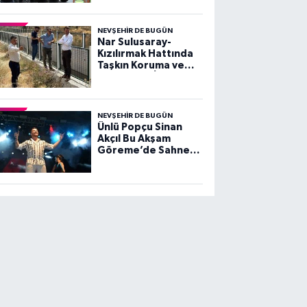
Kanalizasyon
Müdürlüğü’nde
Kullanılacak
NEVŞEHIR DE BUGÜN
Nar Sulusaray-
Kızılırmak Hattında
Taşkın Koruma ve
Dere Islahı İçin
İnceleme
NEVŞEHIR DE BUGÜN
Ünlü Popçu Sinan
Akçıl Bu Akşam
Göreme’de Sahne
Alacak