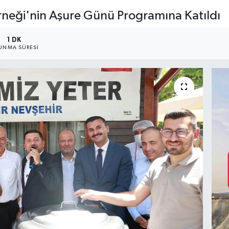
rneği'nin Aşure Günü Programına Katıldı
1 DK
UNMA SÜRESI