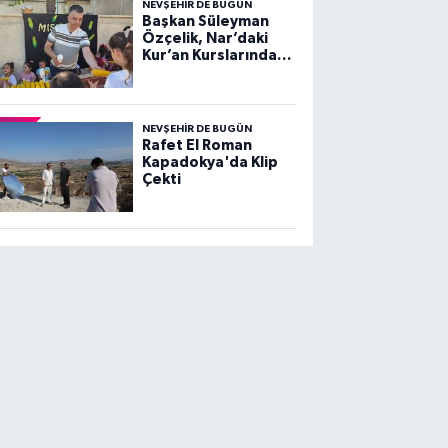
NEVŞEHIR DE BUGÜN
Başkan Süleyman
Özçelik, Nar’daki
Kur’an Kurslarında
Çocuklarla Buluştu
NEVŞEHIR DE BUGÜN
Rafet El Roman
Kapadokya'da Klip
Çekti