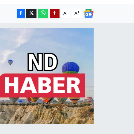
-
+
A
A