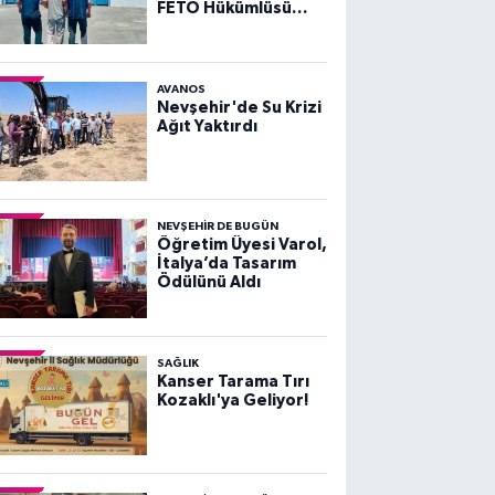
FETÖ Hükümlüsü
Yakalandı
AVANOS
Nevşehir'de Su Krizi
Ağıt Yaktırdı
NEVŞEHIR DE BUGÜN
Öğretim Üyesi Varol,
İtalya’da Tasarım
Ödülünü Aldı
SAĞLIK
Kanser Tarama Tırı
Kozaklı'ya Geliyor!