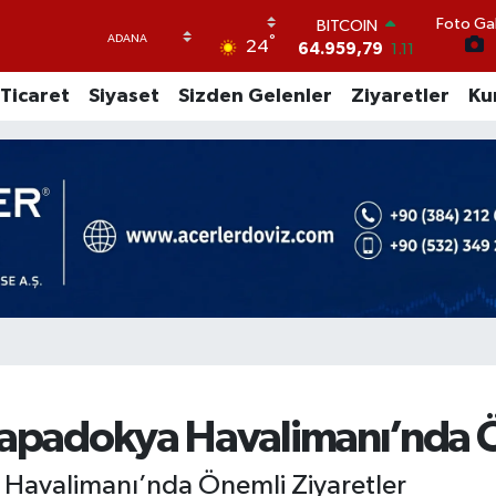
Foto Gal
DOLAR
°
24
47,7436
0.18
EURO
Ticaret
Siyaset
Sizden Gelenler
Ziyaretler
Ku
55,2510
0.32
STERLİN
64,4811
0.38
GRAM ALTIN
6660.55
0.03
BİST100
13.779
-14
BITCOIN
64.959,79
1.11
Kapadokya Havalimanı’nda Ö
 Havalimanı’nda Önemli Ziyaretler