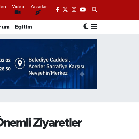
eri
Video
Yazarlar
rum
Eğitim
nemli Ziyaretler