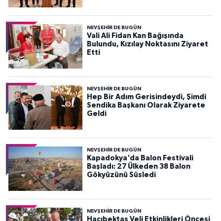
NEVŞEHIR DE BUGÜN
Vali Ali Fidan Kan Bağışında
Bulundu, Kızılay Noktasını Ziyaret
Etti
NEVŞEHIR DE BUGÜN
Hep Bir Adım Gerisindeydi, Şimdi
Sendika Başkanı Olarak Ziyarete
Geldi
NEVŞEHIR DE BUGÜN
Kapadokya'da Balon Festivali
Başladı: 27 Ülkeden 38 Balon
Gökyüzünü Süsledi
NEVŞEHIR DE BUGÜN
Hacıbektaş Veli Etkinlikleri Öncesi