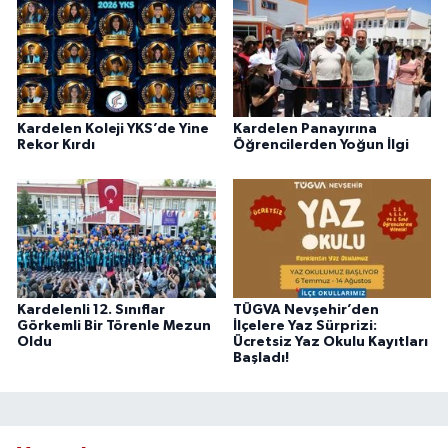
Kardelen Koleji YKS’de Yine
Kardelen Panayırına
Rekor Kırdı
Öğrencilerden Yoğun İlgi
Kardelenli 12. Sınıflar
TÜGVA Nevşehir’den
Görkemli Bir Törenle Mezun
İlçelere Yaz Sürprizi:
Oldu
Ücretsiz Yaz Okulu Kayıtları
Başladı!