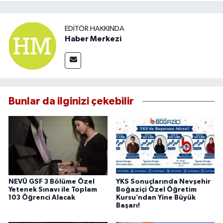
EDITÖR HAKKINDA
Haber Merkezi
Bunlar da ilginizi çekebilir
NEVÜ GSF 3 Bölüme Özel
YKS Sonuçlarında Nevşehir
Yetenek Sınavı ile Toplam
Boğaziçi Özel Öğretim
103 Öğrenci Alacak
Kursu’ndan Yine Büyük
Başarı!