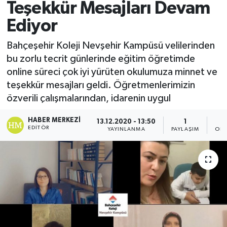
Teşekkür Mesajları Devam
Ediyor
Bahçeşehir Koleji Nevşehir Kampüsü velilerinden
bu zorlu tecrit günlerinde eğitim öğretimde
online süreci çok iyi yürüten okulumuza minnet ve
teşekkür mesajları geldi. Öğretmenlerimizin
özverili çalışmalarından, idarenin uygul
HABER MERKEZI
13.12.2020 - 13:50
1
EDITÖR
YAYINLANMA
PAYLAŞIM
OKU