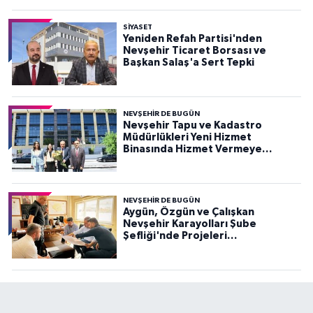
SIYASET
Yeniden Refah Partisi'nden
Nevşehir Ticaret Borsası ve
Başkan Salaş'a Sert Tepki
NEVŞEHIR DE BUGÜN
Nevşehir Tapu ve Kadastro
Müdürlükleri Yeni Hizmet
Binasında Hizmet Vermeye
Başladı
NEVŞEHIR DE BUGÜN
Aygün, Özgün ve Çalışkan
Nevşehir Karayolları Şube
Şefliği'nde Projeleri
Değerlendirdi