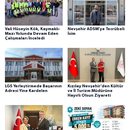
Vali Hüseyin Kök, Kaymaklı-
Nevşehir ADSM’ye Tecrübeli
Mazı Yolunda Devam Eden
İsim
Çalışmaları İnceledi
LGS Yerleştirmede Başarının
Kızılay Nevşehir’den Kültür
Adresi Yine Kardelen
ve İl Turizm Müdürüne
Hayırlı Olsun Ziyareti