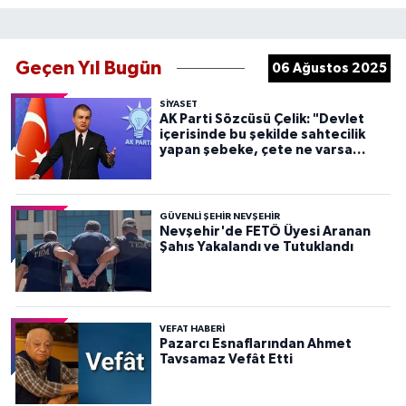
Geçen Yıl Bugün
06 Ağustos 2025
SIYASET
AK Parti Sözcüsü Çelik: "Devlet
içerisinde bu şekilde sahtecilik
yapan şebeke, çete ne varsa
devletten söküp atacağız"
GÜVENLI ŞEHIR NEVŞEHIR
Nevşehir'de FETÖ Üyesi Aranan
Şahıs Yakalandı ve Tutuklandı
VEFAT HABERI
Pazarcı Esnaflarından Ahmet
Tavsamaz Vefât Etti