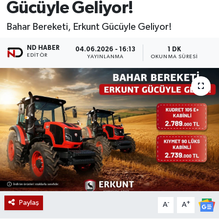
Gücüyle Geliyor!
Bahar Bereketi, Erkunt Gücüyle Geliyor!
ND HABER
04.06.2026 - 16:13
1 DK
EDITÖR
YAYINLANMA
OKUNMA SÜRESI
Paylaş
-
+
A
A