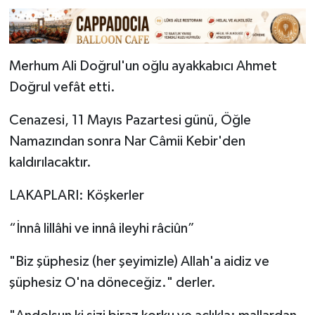
Merhum Ali Doğrul'un oğlu ayakkabıcı Ahmet
Doğrul vefât etti.
Cenazesi, 11 Mayıs Pazartesi günü, Öğle
Namazından sonra Nar Câmii Kebir'den
kaldırılacaktır.
LAKAPLARI: Köşkerler
“İnnâ lillâhi ve innâ ileyhi râciûn”
"Biz şüphesiz (her şeyimizle) Allah'a aidiz ve
şüphesiz O'na döneceğiz." derler.