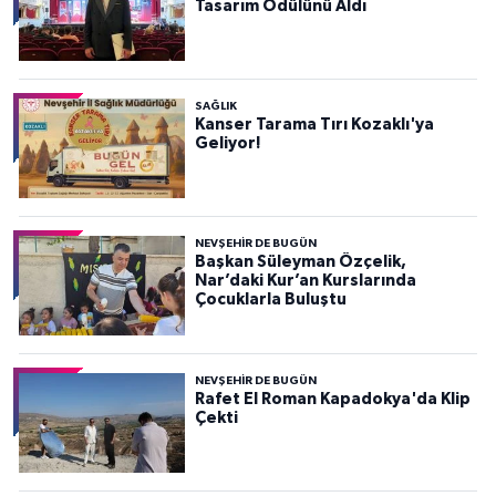
Tasarım Ödülünü Aldı
SAĞLIK
Kanser Tarama Tırı Kozaklı'ya
Geliyor!
NEVŞEHIR DE BUGÜN
Başkan Süleyman Özçelik,
Nar’daki Kur’an Kurslarında
Çocuklarla Buluştu
NEVŞEHIR DE BUGÜN
Rafet El Roman Kapadokya'da Klip
Çekti