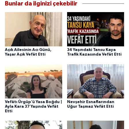
Bunlar da ilginizi çekebilir
Açık Ailesinin Acı Günü,
34 Yaşındaki Tansu Kaya
Yaşar Açık Vefât Etti
Trafik Kazasında Vefât Etti
Vefâtı Ürgüp’ü Yasa Boğdu |
Nevşehir Esnaflarından
Ayla Kara 37 Yaşında Vefât
Uğur Taşmaz Vefât Etti
Etti