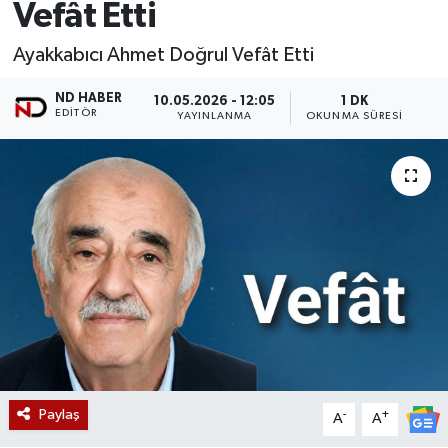
Vefât Etti
Ayakkabıcı Ahmet Doğrul Vefât Etti
ND HABER
10.05.2026 - 12:05
1 DK
EDITÖR
YAYINLANMA
OKUNMA SÜRESI
Paylaş
-
+
A
A