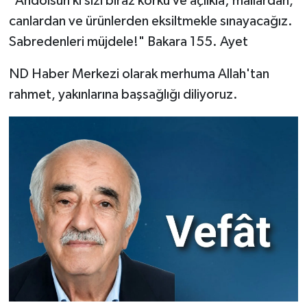
"Andolsun ki sizi biraz korku ve açlıkla; mallardan,
canlardan ve ürünlerden eksiltmekle sınayacağız.
Sabredenleri müjdele!" Bakara 155. Ayet
ND Haber Merkezi olarak merhuma Allah'tan
rahmet, yakınlarına başsağlığı diliyoruz.