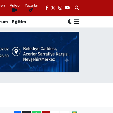
eri
Video
Yazarlar
rum
Eğitim