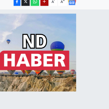
-
+
A
A