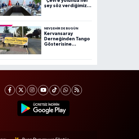
"Çevre yolunda her
şey söz verdiğimiz
gibi ilerliyor"
NEVŞEHIR DE BUGÜN
Kervansaray
Derneğinden Tango
Gösterisine
Protesto