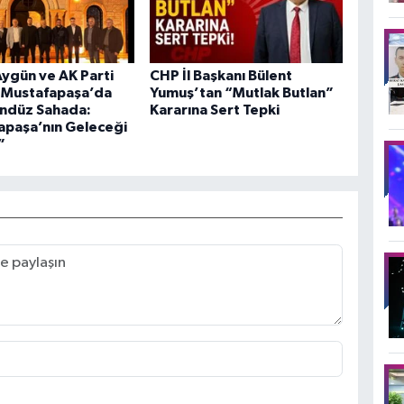
ygün ve AK Parti
CHP İl Başkanı Bülent
ı Mustafapaşa’da
Yumuş’tan “Mutlak Butlan”
ndüz Sahada:
Kararına Sert Tepki
apaşa’nın Geleceği
”