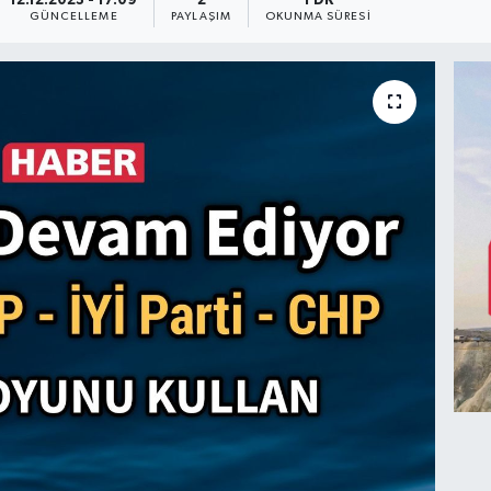
12.12.2023 - 17:09
2
1 DK
GÜNCELLEME
PAYLAŞIM
OKUNMA SÜRESI