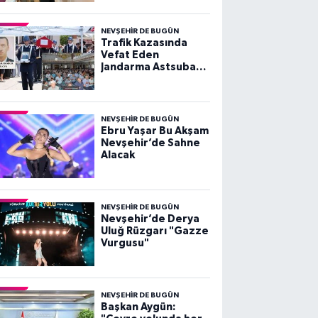
Etti
NEVŞEHIR DE BUGÜN
Trafik Kazasında
Vefat Eden
Jandarma Astsubay
Çavuş Berat
Karabodur İçin
Mevlid-i Şerif
Programı
NEVŞEHIR DE BUGÜN
Düzenlendi
Ebru Yaşar Bu Akşam
Nevşehir’de Sahne
Alacak
NEVŞEHIR DE BUGÜN
Nevşehir’de Derya
Uluğ Rüzgarı "Gazze
Vurgusu"
NEVŞEHIR DE BUGÜN
Başkan Aygün: