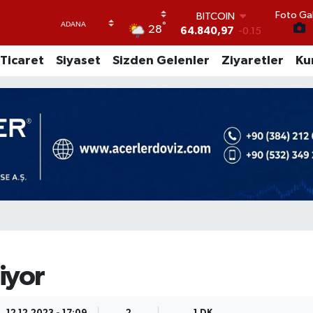
BITCOIN
64.840,97
-0.15
Foto Gal
°
28
DOLAR
47,7436
0.18
EURO
Ticaret
Siyaset
Sizden Gelenler
Ziyaretler
Ku
55,2510
0.32
STERLİN
64,4811
0.38
GRAM ALTIN
6660.55
0
BİST100
13.779
-14
iyor