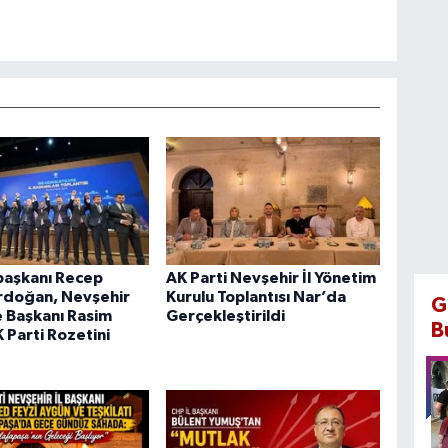
aşkanı Recep
AK Parti Nevşehir İl Yönetim
rdoğan, Nevşehir
Kurulu Toplantısı Nar’da
G
 Başkanı Rasim
Gerçekleştirildi
B
K Parti Rozetini