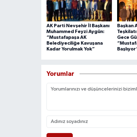
AK Parti Nevşehir İl Başkanı
Başkan A
Muhammed Feyzi Aygün:
Teşkilat
“Mustafapaşa AK
Gece Gü
Belediyeciliğe Kavuşana
“Mustaf
Kadar Yorulmak Yok”
Başlıyor
Yorumlar