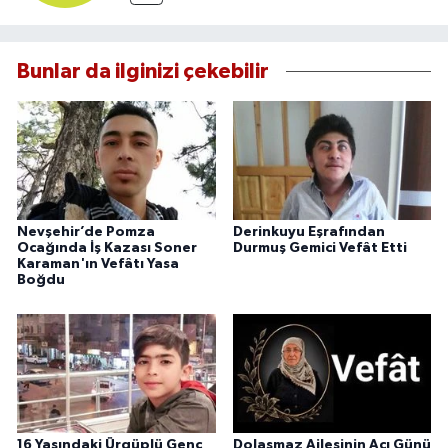
Bunlar da ilginizi çekebilir
Nevşehir’de Pomza
Derinkuyu Eşrafından
Ocağında İş Kazası Soner
Durmuş Gemici Vefât Etti
Karaman'ın Vefâtı Yasa
Boğdu
16 Yaşındaki Ürgüplü Genç
Dolaşmaz Ailesinin Acı Günü