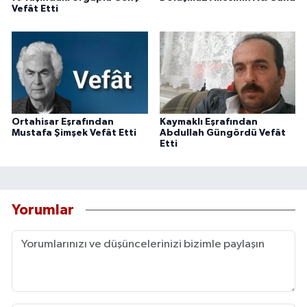
Vefât Etti
Ortahisar Eşrafından
Kaymaklı Eşrafından
Mustafa Şimşek Vefât Etti
Abdullah Güngördü Vefât
Etti
Yorumlar