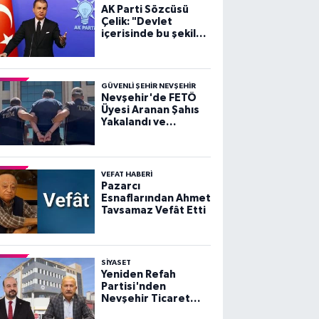
AK Parti Sözcüsü
Çelik: "Devlet
içerisinde bu şekilde
sahtecilik yapan
şebeke, çete ne
varsa devletten
söküp atacağız"
GÜVENLI ŞEHIR NEVŞEHIR
Nevşehir'de FETÖ
Üyesi Aranan Şahıs
Yakalandı ve
Tutuklandı
VEFAT HABERI
Pazarcı
Esnaflarından Ahmet
Tavsamaz Vefât Etti
SIYASET
Yeniden Refah
Partisi'nden
Nevşehir Ticaret
Borsası ve Başkan