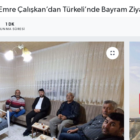
i Emre Çalışkan’dan Türkeli’nde Bayram Ziy
1 DK
UNMA SÜRESI