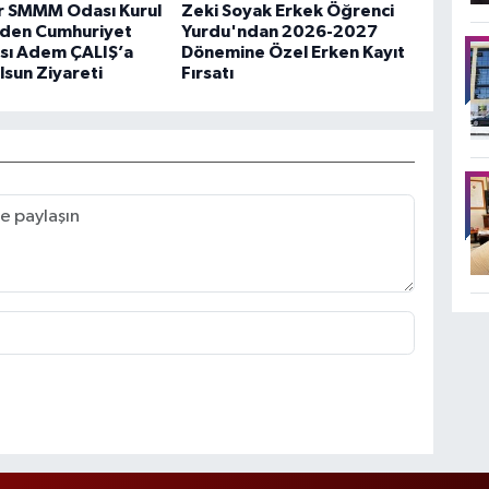
r SMMM Odası Kurul
Zeki Soyak Erkek Öğrenci
nden Cumhuriyet
Yurdu'ndan 2026-2027
ısı Adem ÇALIŞ’a
Dönemine Özel Erken Kayıt
Olsun Ziyareti
Fırsatı