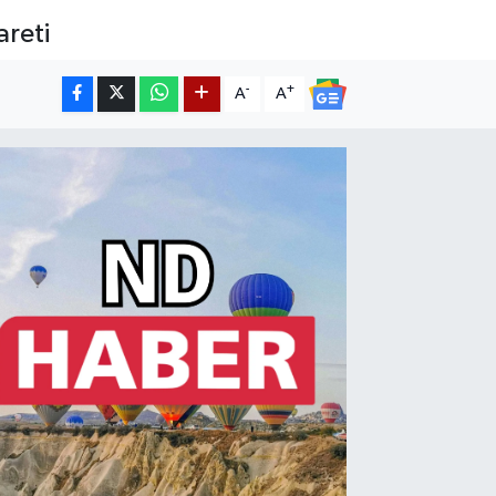
areti
-
+
A
A