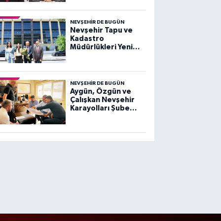
Salaş'a Sert Tepki
NEVŞEHIR DE BUGÜN
Nevşehir Tapu ve
Kadastro
Müdürlükleri Yeni
Hizmet Binasında
Hizmet Vermeye
Başladı
NEVŞEHIR DE BUGÜN
Aygün, Özgün ve
Çalışkan Nevşehir
Karayolları Şube
Şefliği'nde Projeleri
Değerlendirdi