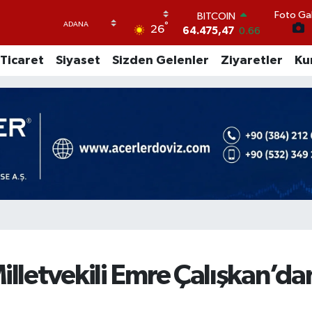
Foto Gal
DOLAR
°
26
47,5971
0.05
EURO
Ticaret
Siyaset
Sizden Gelenler
Ziyaretler
Ku
55,1336
0.18
STERLİN
64,2534
0.22
GRAM ALTIN
6518.23
0.39
BİST100
13.703
0
BITCOIN
64.475,47
0.66
illetvekili Emre Çalışkan’da