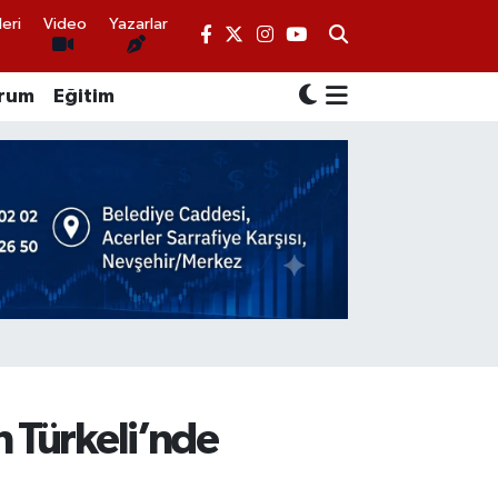
eri
Video
Yazarlar
rum
Eğitim
n Türkeli’nde