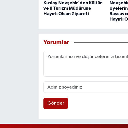
Kızılay Nevşehir’den Kültür
Nevşehi
ve İl Turizm Müdürüne
Üyeleri
Hayırlı Olsun Ziyareti
Başsavc
Hayırlı 
Yorumlar
Gönder