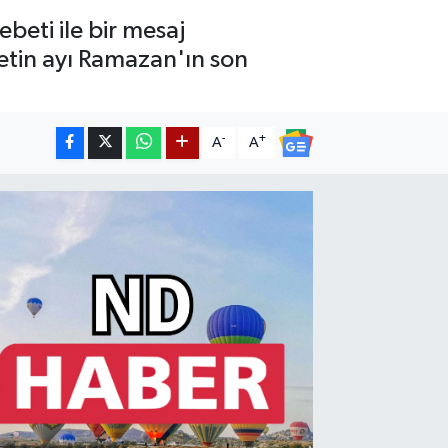
beti ile bir mesaj
etin ayı Ramazan'ın son
-
+
A
A