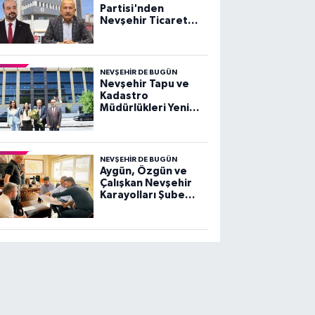
Partisi'nden
Nevşehir Ticaret
Borsası ve Başkan
Salaş'a Sert Tepki
NEVŞEHIR DE BUGÜN
Nevşehir Tapu ve
Kadastro
Müdürlükleri Yeni
Hizmet Binasında
Hizmet Vermeye
Başladı
NEVŞEHIR DE BUGÜN
Aygün, Özgün ve
Çalışkan Nevşehir
Karayolları Şube
Şefliği'nde Projeleri
Değerlendirdi