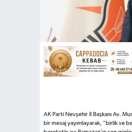
AK Parti Nevşehir İl Başkanı Av. Mu
bir mesaj yayımlayarak, “birlik ve 
bereketin ayı Ramazan'ın son günleri