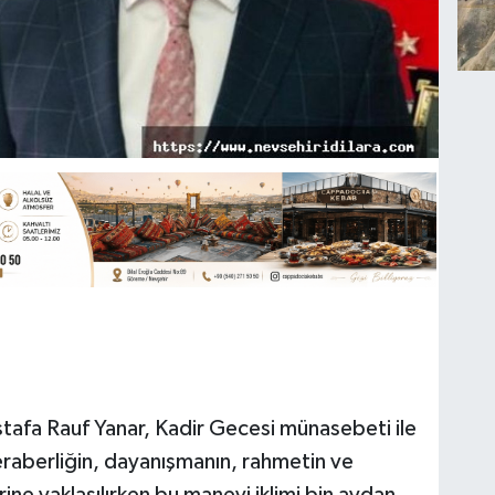
stafa Rauf Yanar, Kadir Gecesi münasebeti ile
beraberliğin, dayanışmanın, rahmetin ve
ne yaklaşılırken bu manevi iklimi bin aydan