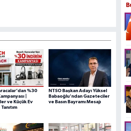
B
aracalar’dan %30
NTSO Başkan Adayı Yüksel
Kampanyası |
Babaoğlu'ndan Gazeteciler
er ve Küçük Ev
ve Basın Bayramı Mesajı
- Tanıtım