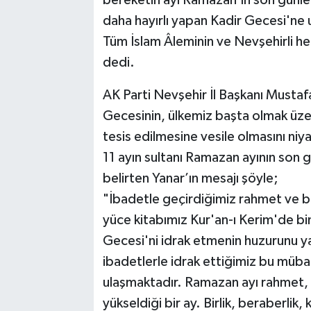
daha hayırlı yapan Kadir Gecesi'ne
Tüm İslam Âleminin ve Nevşehirli h
dedi.
AK Parti Nevşehir İl Başkanı Musta
Gecesinin, ülkemiz başta olmak üzer
tesis edilmesine vesile olmasını ni
11 ayın sultanı Ramazan ayının son g
belirten Yanar’ın mesajı şöyle;
"İbadetle geçirdiğimiz rahmet ve b
yüce kitabımız Kur'an-ı Kerim'de bin
Gecesi'ni idrak etmenin huzurunu ya
ibadetlerle idrak ettiğimiz bu müba
ulaşmaktadır. Ramazan ayı rahmet,
yükseldiği bir ay. Birlik, beraberli