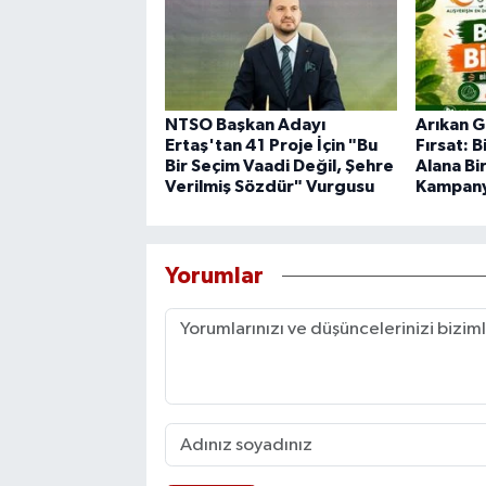
NTSO Başkan Adayı
Arıkan G
Ertaş'tan 41 Proje İçin "Bu
Fırsat: 
Bir Seçim Vaadi Değil, Şehre
Alana Bi
Verilmiş Sözdür" Vurgusu
Kampany
Yorumlar