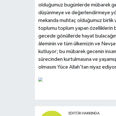
olduğumuz bugünlerde mübarek gece
düşünmeye ve değerlendirmeye yön
mekanda muhtaç olduğumuz birlik v
toplumu toplum yapan özelliklerin b
gecede gönüllerde hayat bulacağına
âleminin ve tüm ülkemizin ve Nevşeh
kutluyor; bu mübarek gecenin insanl
sürecinden kurtulmasına ve yaşamış 
olmasını Yüce Allah'tan niyaz ediy
EDITÖR HAKKINDA