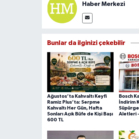
Haber Merkezi
Bunlar da ilginizi çekebilir
Ağustos’ta Kahvaltı Keyfi
Bosch K
Ramiz Plus’ta: Serpme
İndirim 
Kahvaltı Her Gün, Hafta
Süpürgel
Sonları Açık Büfe de Kişi Başı
Aletleri 
600 TL