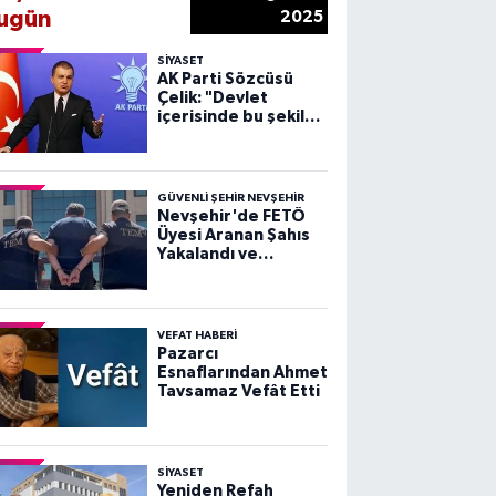
ugün
2025
SIYASET
AK Parti Sözcüsü
Çelik: "Devlet
içerisinde bu şekilde
sahtecilik yapan
şebeke, çete ne
varsa devletten
söküp atacağız"
GÜVENLI ŞEHIR NEVŞEHIR
Nevşehir'de FETÖ
Üyesi Aranan Şahıs
Yakalandı ve
Tutuklandı
VEFAT HABERI
Pazarcı
Esnaflarından Ahmet
Tavsamaz Vefât Etti
SIYASET
Yeniden Refah