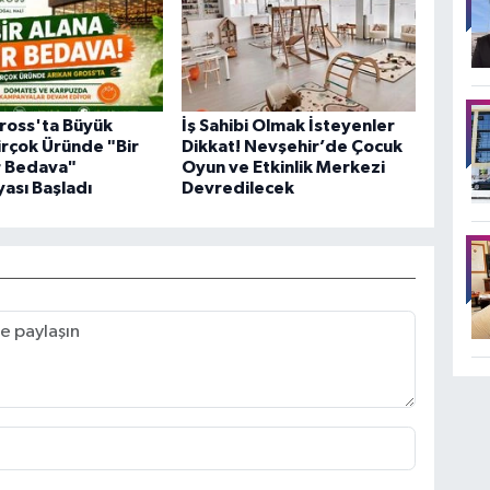
ross'ta Büyük
İş Sahibi Olmak İsteyenler
Birçok Üründe "Bir
Dikkat! Nevşehir’de Çocuk
r Bedava"
Oyun ve Etkinlik Merkezi
ası Başladı
Devredilecek