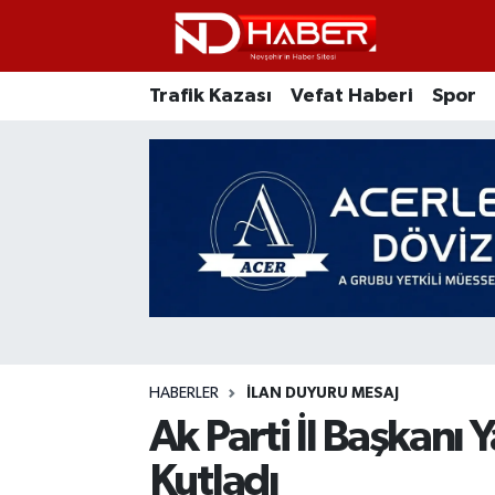
Trafik Kazası
Nöbetçi Eczaneler
Trafik Kazası
Vefat Haberi
Spor
Vefat Haberi
Nevşehir Hava Durumu
Spor
Nevşehir Trafik Yoğunluk Haritası
Ticaret
Süper Lig Puan Durumu ve Fikstür
Siyaset
Tüm Manşetler
Ziyaretler
Son Dakika Haberleri
HABERLER
İLAN DUYURU MESAJ
Kurum
Haber Arşivi
Ak Parti İl Başkanı 
Kutladı
Eğitim