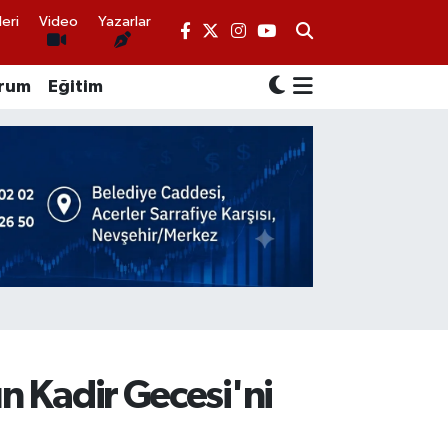
eri
Video
Yazarlar
rum
Eğitim
ın Kadir Gecesi'ni