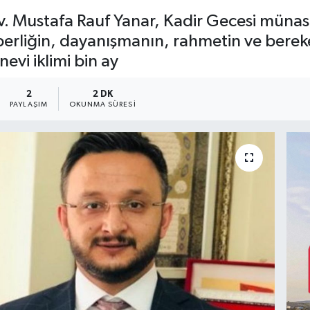
Av. Mustafa Rauf Yanar, Kadir Gecesi münase
aberliğin, dayanışmanın, rahmetin ve berek
evi iklimi bin ay
2
2 DK
PAYLAŞIM
OKUNMA SÜRESI