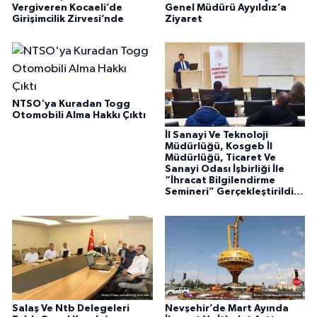
Vergiveren Kocaeli’de
Genel Müdürü Ayyıldız’a
Girişimcilik Zirvesi’nde
Ziyaret
NTSO'ya Kuradan Togg
Otomobili Alma Hakkı Çıktı
İl Sanayi Ve Teknoloji
Müdürlüğü, Kosgeb İl
Müdürlüğü, Ticaret Ve
Sanayi Odası İşbirliği İle
“İhracat Bilgilendirme
Semineri” Gerçekleştirildi…
Salaş Ve Ntb Delegeleri
Nevşehir’de Mart Ayında