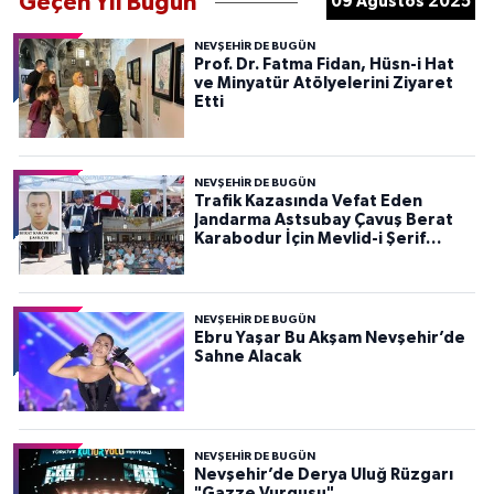
Geçen Yıl Bugün
09 Ağustos 2025
NEVŞEHIR DE BUGÜN
Prof. Dr. Fatma Fidan, Hüsn-i Hat
ve Minyatür Atölyelerini Ziyaret
Etti
NEVŞEHIR DE BUGÜN
Trafik Kazasında Vefat Eden
Jandarma Astsubay Çavuş Berat
Karabodur İçin Mevlid-i Şerif
Programı Düzenlendi
NEVŞEHIR DE BUGÜN
Ebru Yaşar Bu Akşam Nevşehir’de
Sahne Alacak
NEVŞEHIR DE BUGÜN
Nevşehir’de Derya Uluğ Rüzgarı
"Gazze Vurgusu"