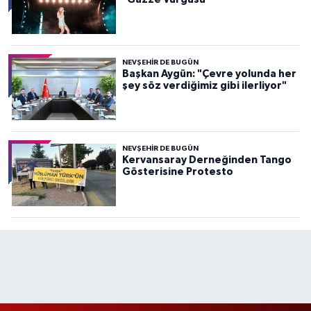
NEVŞEHIR DE BUGÜN
Başkan Aygün: "Çevre yolunda her
şey söz verdiğimiz gibi ilerliyor"
NEVŞEHIR DE BUGÜN
Kervansaray Derneğinden Tango
Gösterisine Protesto